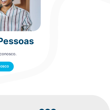
 Pessoas
 conosco.
NOSCO