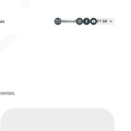
ias
Webmail
PT BR
rentes.