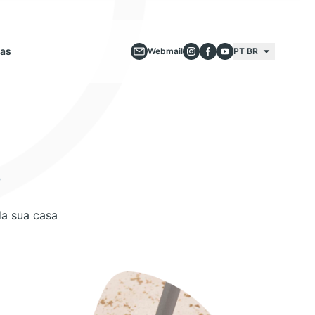
ias
Webmail
PT BR
s
da sua casa