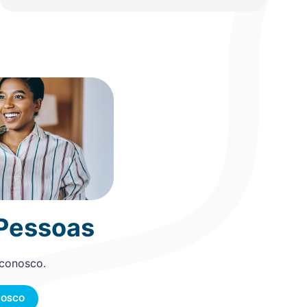
 Pessoas
 conosco.
NOSCO