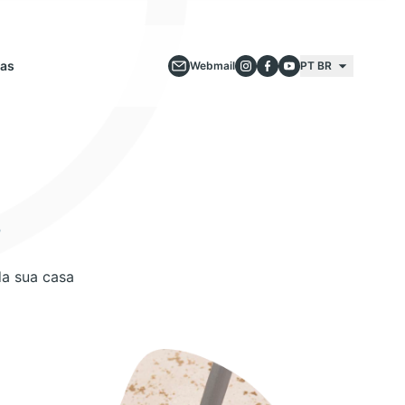
ias
Webmail
PT BR
s
da sua casa