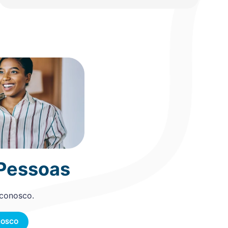
 Pessoas
 conosco.
NOSCO