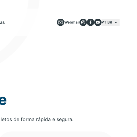
ias
Webmail
PT BR
e
etos de forma rápida e segura.