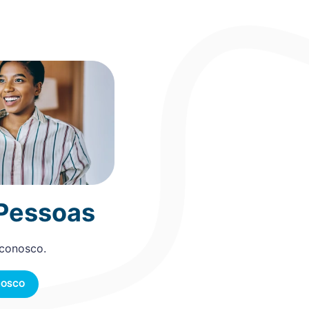
 Pessoas
 conosco.
NOSCO